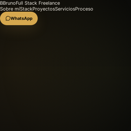
B
Bruno
Full Stack Freelance
Sobre mí
Stack
Proyectos
Servicios
Proceso
WhatsApp